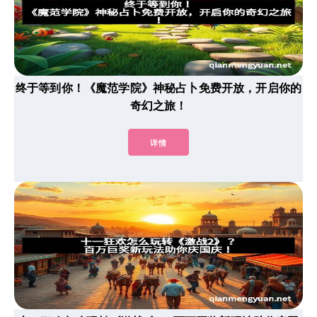
终于等到你！《魔范学院》神秘占卜免费开放，开启你的
奇幻之旅！
详情