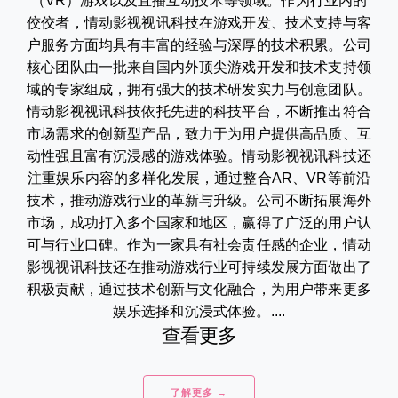
（VR）游戏以及直播互动技术等领域。作为行业内的
佼佼者，情动影视视讯科技在游戏开发、技术支持与客
户服务方面均具有丰富的经验与深厚的技术积累。公司
核心团队由一批来自国内外顶尖游戏开发和技术支持领
域的专家组成，拥有强大的技术研发实力与创意团队。
情动影视视讯科技依托先进的科技平台，不断推出符合
市场需求的创新型产品，致力于为用户提供高品质、互
动性强且富有沉浸感的游戏体验。情动影视视讯科技还
注重娱乐内容的多样化发展，通过整合AR、VR等前沿
技术，推动游戏行业的革新与升级。公司不断拓展海外
市场，成功打入多个国家和地区，赢得了广泛的用户认
可与行业口碑。作为一家具有社会责任感的企业，情动
影视视讯科技还在推动游戏行业可持续发展方面做出了
积极贡献，通过技术创新与文化融合，为用户带来更多
娱乐选择和沉浸式体验。....
查看更多
了解更多 →