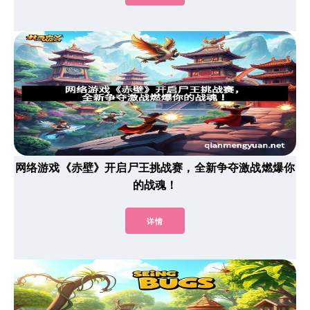
网络游戏《赤壁》开启尸王挑战赛，全新争夺激战燃爆你
的战魂！
详情